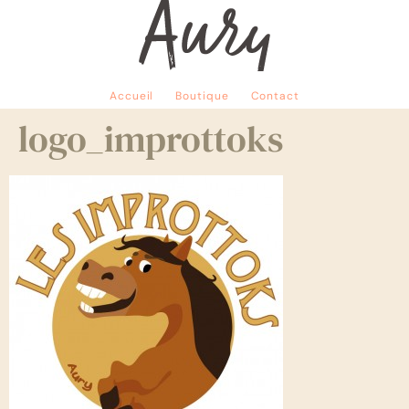
Accueil
Boutique
Contact
logo_improttoks