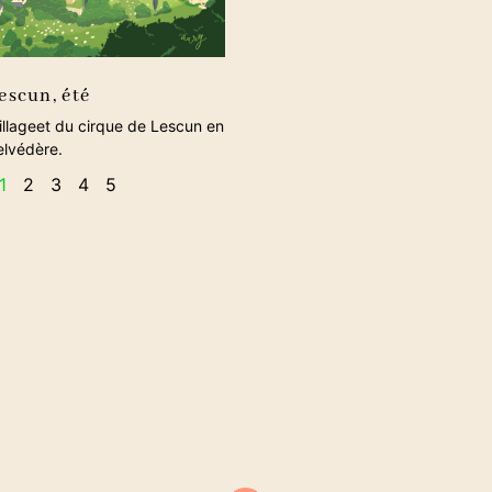
escun, été
 villageet du cirque de Lescun en
elvédère.
1
2
3
4
5