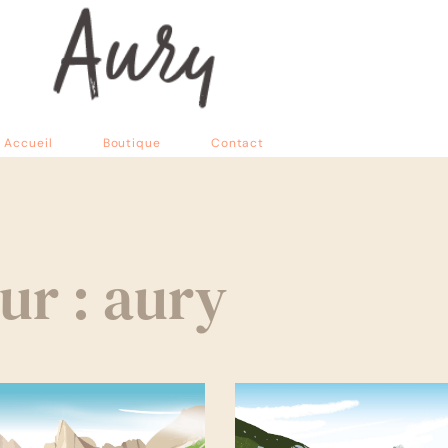
Accueil
Boutique
Contact
ur :
aury