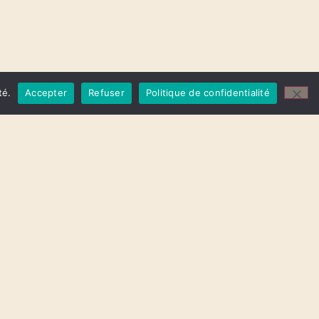
té.
Accepter
Refuser
Politique de confidentialité
© 2022, Aury, Tous Droits Réservés