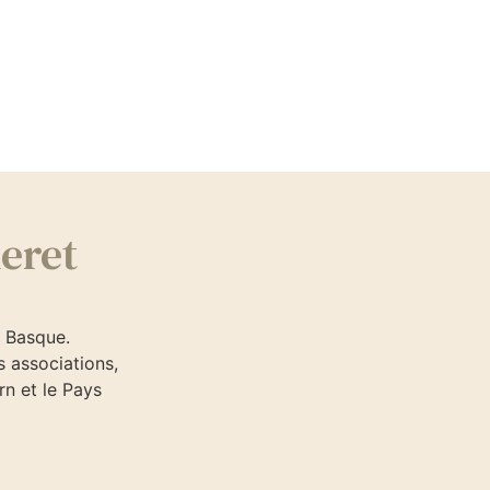
ueret
ys Basque.
 associations,
rn et le Pays