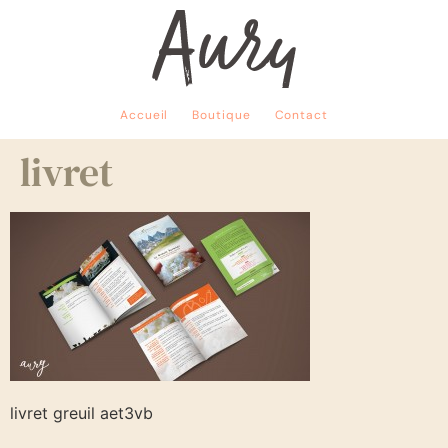
Accueil
Boutique
Contact
livret
livret greuil aet3vb