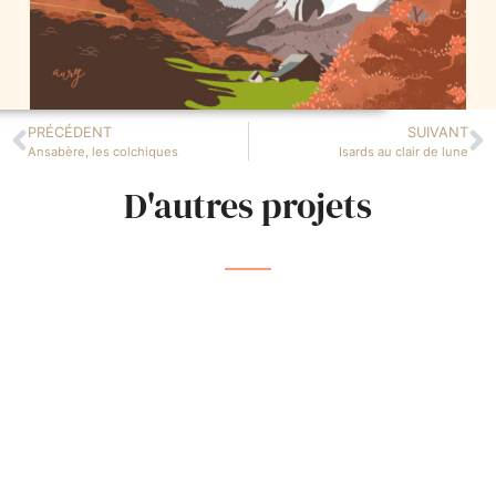
PRÉCÉDENT
SUIVANT
Ansabère, les colchiques
Isards au clair de lune
D'autres projets