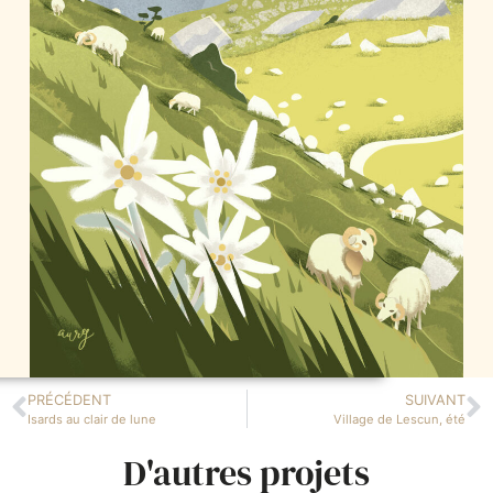
PRÉCÉDENT
SUIVANT
Isards au clair de lune
Village de Lescun, été
D'autres projets